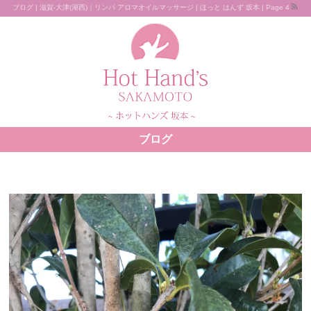
ブログ | 滋賀-大津(湖西)｜リンパ アロマオイルマッサージ | ほっと はんず 坂本 | Page 4
ブログ