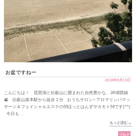
お盆ですねー
2018年8月13日
こんにちは！ 琵琶湖と比叡山に囲まれた自然豊かな、JR湖西線
🚉 比叡山坂本駅から徒歩２分 おうちサロン✨アロマリンパマッ
サージ＆フェイシャルエステの👐ほっとはんずサカモト👐です(^^)
今日も …
もっと読む
→
ブログ