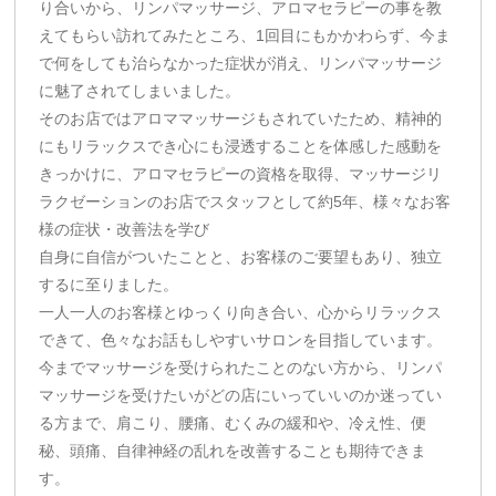
り合いから、リンパマッサージ、アロマセラピーの事を教
えてもらい訪れてみたところ、1回目にもかかわらず、今ま
で何をしても治らなかった症状が消え、リンパマッサージ
に魅了されてしまいました。
そのお店ではアロママッサージもされていたため、精神的
にもリラックスでき心にも浸透することを体感した感動を
きっかけに、アロマセラピーの資格を取得、マッサージリ
ラクゼーションのお店でスタッフとして約5年、様々なお客
様の症状・改善法を学び
自身に自信がついたことと、お客様のご要望もあり、独立
するに至りました。
一人一人のお客様とゆっくり向き合い、心からリラックス
できて、色々なお話もしやすいサロンを目指しています。
今までマッサージを受けられたことのない方から、リンパ
マッサージを受けたいがどの店にいっていいのか迷ってい
る方まで、肩こり、腰痛、むくみの緩和や、冷え性、便
秘、頭痛、自律神経の乱れを改善することも期待できま
す。