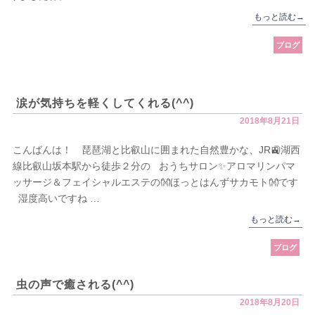
もっと読む
→
ブログ
涙が気持ちを軽くしてくれる(^^)
2018年8月21日
こんばんは！ 琵琶湖と比叡山に囲まれた自然豊かな、JR🚉湖西
線比叡山坂本駅から徒歩２分の おうちサロン✨アロマリンパマ
ッサージ＆フェイシャルエステの👐ほっとはんずサカモト👐です
湿度高いですね …
もっと読む
→
ブログ
虫の声で癒される(^^)
2018年8月20日