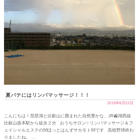
夏バテにはリンパマッサージ！！！
2018年8月22日
こんにちは！琵琶湖と比叡山に囲まれた自然豊かな、JR🚉湖西線
比叡山坂本駅から徒歩２分 おうちサロン✨リンパマッサージ＆フ
ェイシャルエステの👐ほっとはんずサカモト👐です 高校野球終わ
りましたね。 …