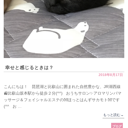
幸せと感じるときは？
2018年8月17日
こんにちは！ 琵琶湖と比叡山に囲まれた自然豊かな、JR湖西線
🚉比叡山坂本駅から徒歩２分(^^) おうちサロン✨アロマリンパマ
ッサージ＆フェイシャルエステの👐ほっとはんずサカモト👐です
(^^ お …
もっと読む
→
ブログ