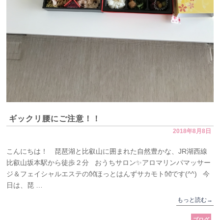
ギックリ腰にご注意！！
2018年8月8日
こんにちは！ 琵琶湖と比叡山に囲まれた自然豊かな、JR湖西線
比叡山坂本駅から徒歩２分 おうちサロン✨アロマリンパマッサー
ジ＆フェイシャルエステの👐ほっとはんずサカモト👐です(^^) 今
日は、琵 …
もっと読む
→
ブログ